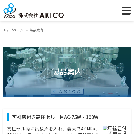
トップページ
製品案内
製品案内
可視窓付き高圧セル MAC-75W・100W
高圧セル内に試験片を入れ、最大で4.0MPa、