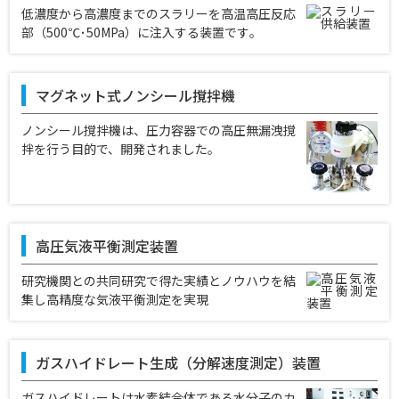
低濃度から高濃度までのスラリーを高温高圧反応
部（500℃･50MPa）に注入する装置です｡
マグネット式ノンシール撹拌機
ノンシール撹拌機は、圧力容器での高圧無漏洩撹
拌を行う目的で、開発されました。
高圧気液平衡測定装置
研究機関との共同研究で得た実績とノウハウを結
集し高精度な気液平衡測定を実現
ガスハイドレート生成（分解速度測定）装置
ガスハイドレートは水素結合体である水分子のカ